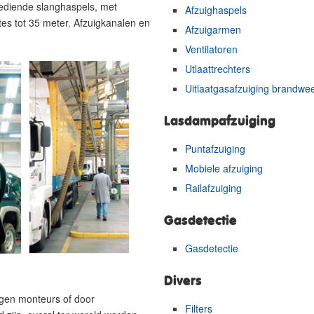
bediende slanghaspels, met
Afzuighaspels
es tot 35 meter. Afzuigkanalen en
Afzuigarmen
Ventilatoren
Utlaattrechters
Uitlaatgasafzuiging brandwee
Lasdampafzuiging
Puntafzuiging
Mobiele afzuiging
Railafzuiging
Gasdetectie
Gasdetectie
Divers
gen monteurs of door
Filters